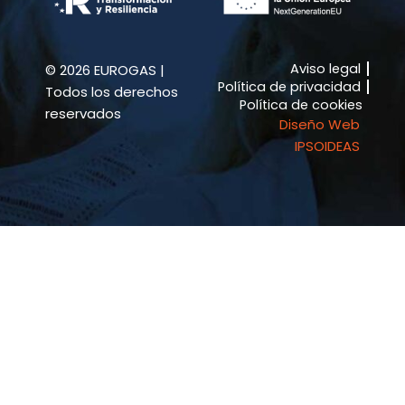
b
a
o
g
o
r
k
a
Aviso legal
© 2026 EUROGAS |
-
m
Política de privacidad
f
Todos los derechos
Política de cookies
reservados
Diseño Web
IPSOIDEAS