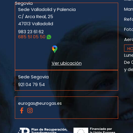
Segovia
Man
Sede Valladolid y Palencia
C/ Arca Real, 25
Ref
47013 Valladolid
Fot
983 23 61 62
685 51 05 50
Aer
HO
Lune
De 0
Ver ubicación
y de
Sede Segovia
921 04 79 54
eurogas@eurogas.es
F
I
a
n
c
s
e
t