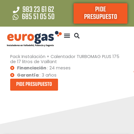
Ir
983 23 61 62
PIDE
al
685 51 05 50
PRESUPUESTO
contenido
Pack Instalación + Calentador TURBOMAG PLUS 175
de 17 litros de Vaillant
Financiación
: 24 meses
Garantía
: 3 años
PIDE PRESUPUESTO