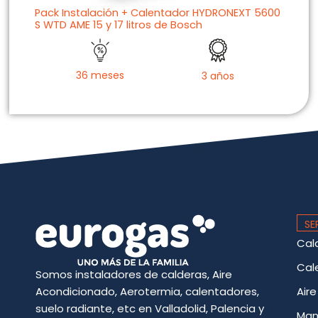
Pack Instalación + Calentador HYDRONEXT 5600
S WTD AME 15 y 17 litros de Bosch
36 meses
3 años
SE
Cal
Cal
Somos instaladores de calderas, Aire
Acondicionado, Aerotermia, calentadores,
Air
suelo radiante, etc en Valladolid, Palencia y
Man