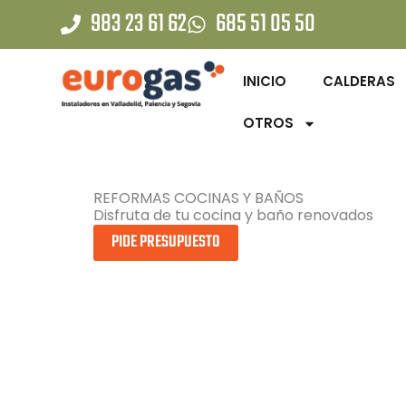
Ir
983 23 61 62
685 51 05 50
al
contenido
INICIO
CALDERAS
OTROS
REFORMAS COCINAS Y BAÑOS
Disfruta de tu cocina y baño renovados
PIDE PRESUPUESTO