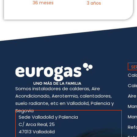
36 meses
3 años
SE
Cal
Cal
Somos instaladores de calderas, Aire
Acondicionado, Aerotermia, calentadores,
Air
suelo radiante, etc en Valladolid, Palencia y
Man
Segovia
Man
Sede Valladolid y Palencia
C/ Arca Real, 25
Ref
47013 Valladolid