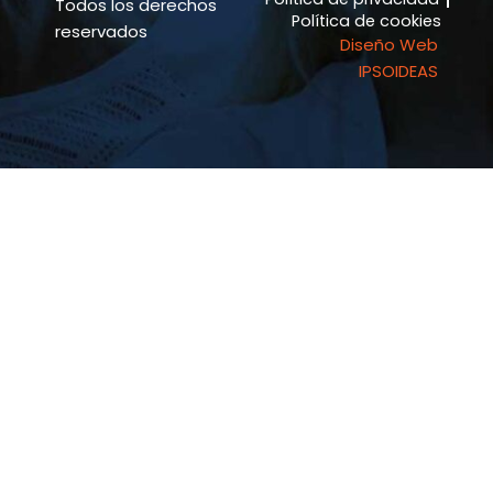
f
Todos los derechos
Política de cookies
reservados
Diseño Web
IPSOIDEAS