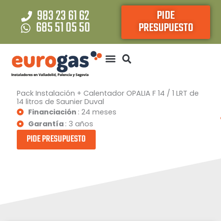
Ir
983 23 61 62
PIDE
al
685 51 05 50
PRESUPUESTO
contenido
Pack Instalación + Calentador OPALIA F 14 / 1 LRT de
14 litros de Saunier Duval
Financiación
: 24 meses
Garantía
: 3 años
PIDE PRESUPUESTO