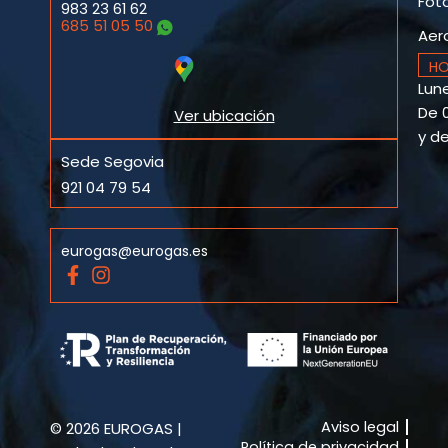
Fot
983 23 61 62
685 51 05 50
Aer
HO
Lune
De 0
Ver ubicación
y de
Sede Segovia
921 04 79 54
eurogas@eurogas.es
F
I
a
n
c
s
e
t
b
a
o
g
o
r
k
a
Aviso legal
© 2026 EUROGAS |
-
m
Política de privacidad