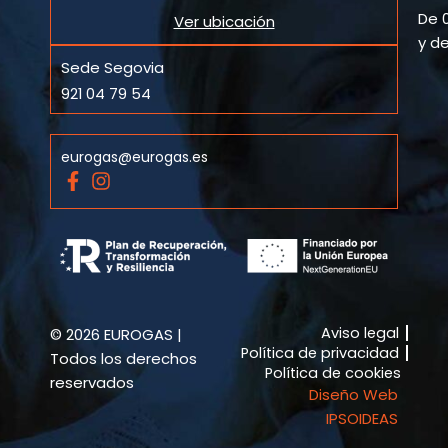
De 0
Ver ubicación
y de
Sede Segovia
921 04 79 54
eurogas@eurogas.es
F
I
a
n
c
s
e
t
b
a
o
g
o
r
k
a
Aviso legal
© 2026 EUROGAS |
-
m
Política de privacidad
f
Todos los derechos
Política de cookies
reservados
Diseño Web
IPSOIDEAS