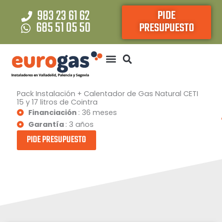
Ir
983 23 61 62
PIDE
al
685 51 05 50
PRESUPUESTO
contenido
Pack Instalación + Calentador de Gas Natural CETI
15 y 17 litros de Cointra
Financiación
: 36 meses
Garantía
: 3 años
PIDE PRESUPUESTO