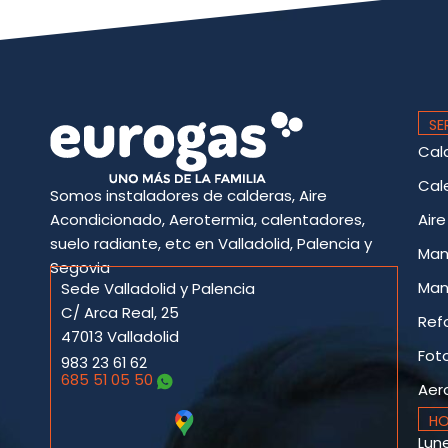
SE
Cal
Cal
Somos instaladores de calderas, Aire
Acondicionado, Aerotermia, calentadores,
Air
suelo radiante, etc en Valladolid, Palencia y
Man
Segovia
Man
Sede Valladolid y Palencia
C/ Arca Real, 25
Ref
47013 Valladolid
Fot
983 23 61 62
685 51 05 50
Aer
HO
Lune