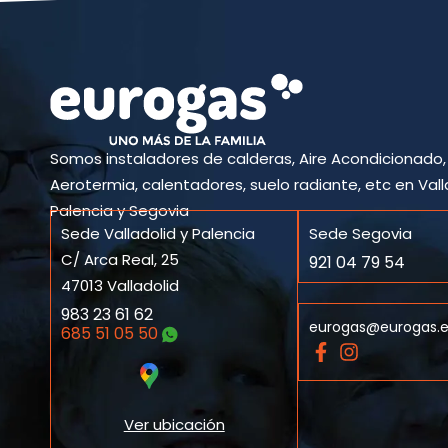
Somos instaladores de calderas, Aire Acondicionado,
Aerotermia, calentadores, suelo radiante, etc en Vall
Palencia y Segovia
Sede Valladolid y Palencia
Sede Segovia
C/ Arca Real, 25
921 04 79 54
47013 Valladolid
983 23 61 62
eurogas@eurogas.
685 51 05 50
F
I
a
n
c
s
e
t
Ver ubicación
b
a