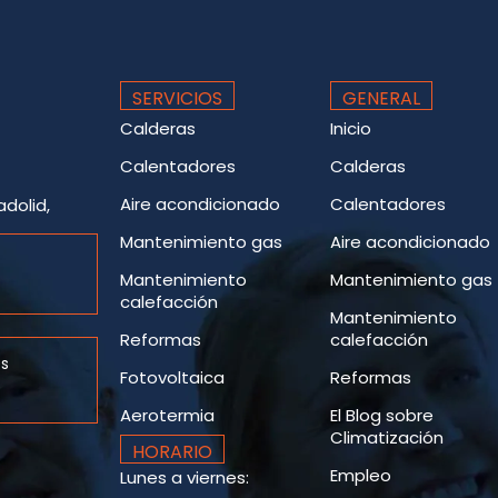
SERVICIOS
GENERAL
Calderas
Inicio
Calentadores
Calderas
Aire acondicionado
Calentadores
adolid,
Mantenimiento gas
Aire acondicionado
Mantenimiento
Mantenimiento gas
calefacción
Mantenimiento
Reformas
calefacción
es
Fotovoltaica
Reformas
Aerotermia
El Blog sobre
Climatización
HORARIO
Empleo
Lunes a viernes: