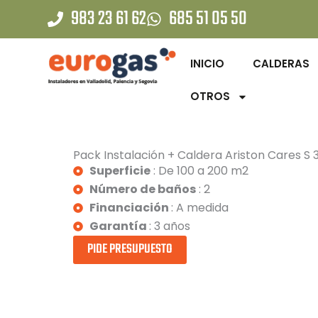
Ir
983 23 61 62
685 51 05 50
al
contenido
INICIO
CALDERAS
OTROS
Pack Instalación + Caldera Ariston Cares S 
Superficie
: De 100 a 200 m2
Número de baños
: 2
Financiación
: A medida
Garantía
: 3 años
PIDE PRESUPUESTO