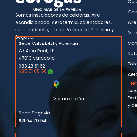
Cal
Cal
Somos instaladores de calderas, Aire
Acondicionado, Aerotermia, calentadores,
Air
suelo radiante, etc en Valladolid, Palencia y
Man
Segovia
Man
Sede Valladolid y Palencia
C/ Arca Real, 25
Ref
47013 Valladolid
Fot
983 23 61 62
685 51 05 50
Aer
HO
Lune
De 0
Ver ubicación
y de
Sede Segovia
921 04 79 54