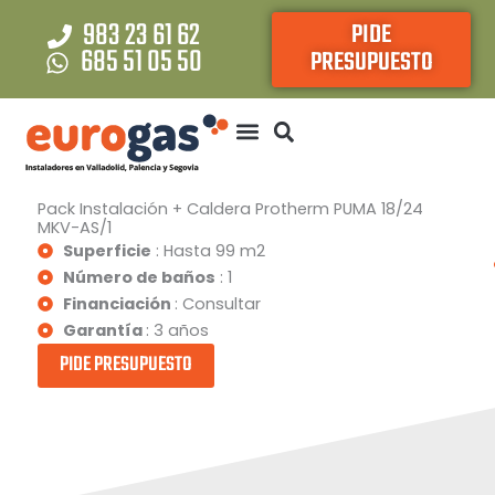
Ir
983 23 61 62
PIDE
al
685 51 05 50
PRESUPUESTO
contenido
Pack Instalación + Caldera Protherm PUMA 18/24
MKV-AS/1
Superficie
: Hasta 99 m2
Número de baños
: 1
Financiación
: Consultar
Garantía
: 3 años
PIDE PRESUPUESTO