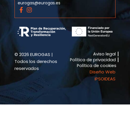
eurogas@eurogas.es
F
I
a
n
c
s
e
t
b
a
o
g
o
r
k
a
Aviso legal
© 2026 EUROGAS |
-
m
Política de privacidad
f
Todos los derechos
Política de cookies
reservados
Diseño Web
IPSOIDEAS