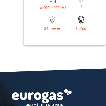
2
De 100 a 200 m2
24 meses
3 años