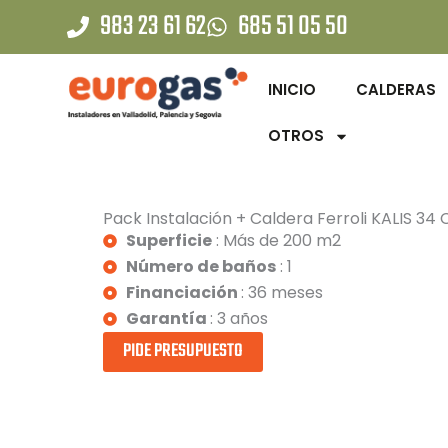
Ir
983 23 61 62
685 51 05 50
al
contenido
INICIO
CALDERAS
OTROS
Pack Instalación + Caldera Ferroli KALIS 34 
Superficie
: Más de 200 m2
Número de baños
: 1
Financiación
: 36 meses
Garantía
: 3 años
PIDE PRESUPUESTO