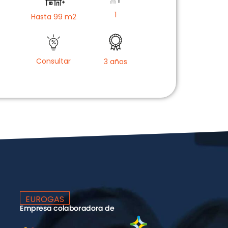
1
Hasta 99 m2
Consultar
3 años
EUROGAS