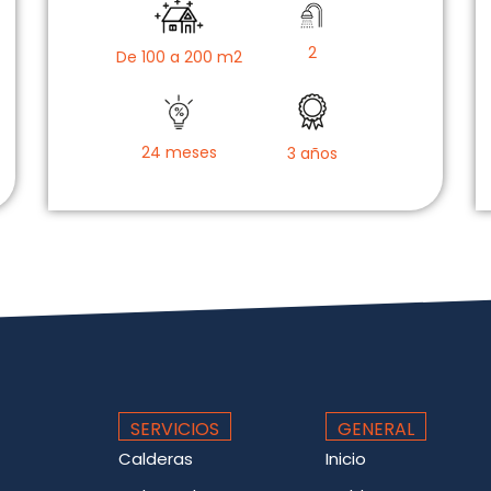
2
De 100 a 200 m2
24 meses
3 años
SERVICIOS
GENERAL
Calderas
Inicio