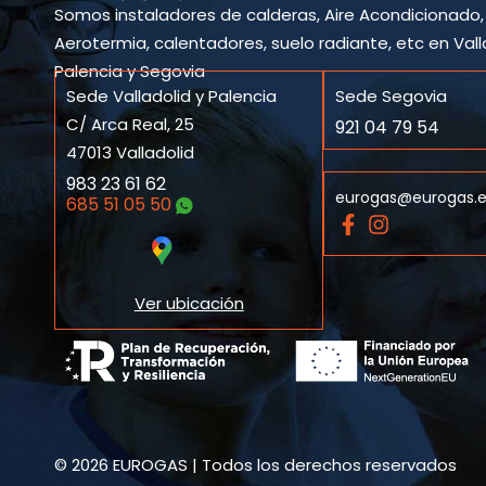
Somos instaladores de calderas, Aire Acondicionado,
Aerotermia, calentadores, suelo radiante, etc en Vall
Palencia y Segovia
Sede Valladolid y Palencia
Sede Segovia
C/ Arca Real, 25
921 04 79 54
47013 Valladolid
983 23 61 62
eurogas@eurogas.
685 51 05 50
F
I
a
n
c
s
e
t
Ver ubicación
b
a
o
g
o
r
k
a
-
m
f
© 2026 EUROGAS | Todos los derechos reservados