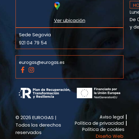
HO
Lune
De 0
Ver ubicación
y de
Sede Segovia
921 04 79 54
eurogas@eurogas.es
F
I
a
n
c
s
e
t
b
a
o
g
o
r
k
a
Aviso legal
© 2026 EUROGAS |
-
m
Política de privacidad
f
Todos los derechos
Política de cookies
reservados
Diseño Web