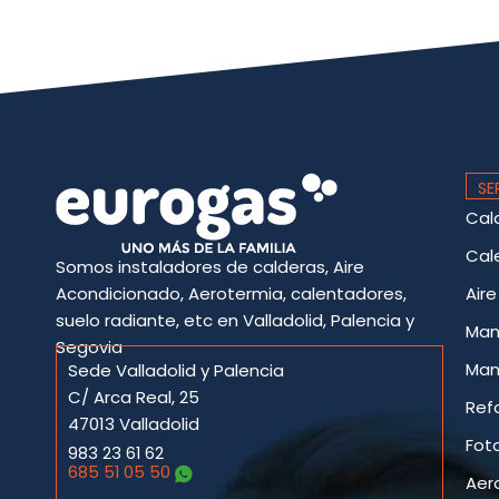
SE
Cal
Cal
Somos instaladores de calderas, Aire
Acondicionado, Aerotermia, calentadores,
Air
suelo radiante, etc en Valladolid, Palencia y
Man
Segovia
Man
Sede Valladolid y Palencia
C/ Arca Real, 25
Ref
47013 Valladolid
Fot
983 23 61 62
685 51 05 50
Aer