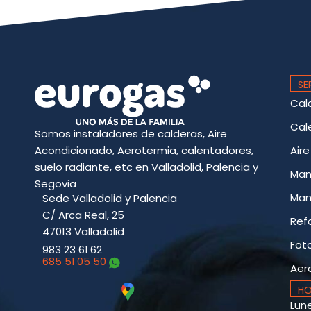
SE
Cal
Cal
Somos instaladores de calderas, Aire
Acondicionado, Aerotermia, calentadores,
Air
suelo radiante, etc en Valladolid, Palencia y
Man
Segovia
Man
Sede Valladolid y Palencia
C/ Arca Real, 25
Ref
47013 Valladolid
Fot
983 23 61 62
685 51 05 50
Aer
HO
Lune