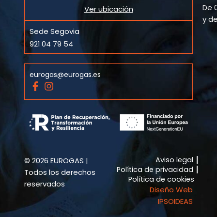
De 0
Ver ubicación
y de
Sede Segovia
921 04 79 54
eurogas@eurogas.es
F
I
a
n
c
s
e
t
b
a
o
g
o
r
k
a
Aviso legal
© 2026 EUROGAS |
-
m
Política de privacidad
f
Todos los derechos
Política de cookies
reservados
Diseño Web
IPSOIDEAS