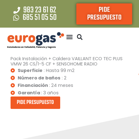
Ir
983 23 61 62
PIDE
al
685 51 05 50
PRESUPUESTO
contenido
Pack Instalación + Caldera VAILLANT ECO TEC PLUS
VMW 26 CS/1-5 CF + SENSOHOME RADIO
Superficie
: Hasta 99 m2
Número de baños
: 2
Financiación
: 24 meses
Garantía
: 3 años
PIDE PRESUPUESTO