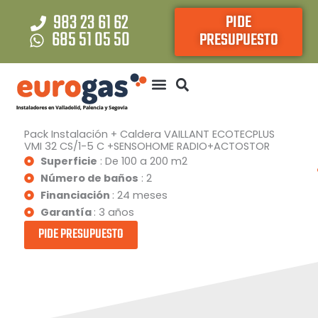
Ir
983 23 61 62
PIDE
al
685 51 05 50
PRESUPUESTO
contenido
Pack Instalación + Caldera VAILLANT ECOTECPLUS
VMI 32 CS/1-5 C +SENSOHOME RADIO+ACTOSTOR
Superficie
: De 100 a 200 m2
Número de baños
: 2
Financiación
: 24 meses
Garantía
: 3 años
PIDE PRESUPUESTO