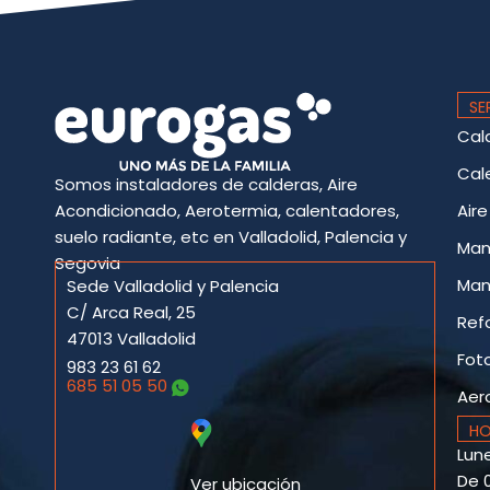
SE
Cal
Cal
Somos instaladores de calderas, Aire
Acondicionado, Aerotermia, calentadores,
Air
suelo radiante, etc en Valladolid, Palencia y
Man
Segovia
Man
Sede Valladolid y Palencia
C/ Arca Real, 25
Ref
47013 Valladolid
Fot
983 23 61 62
685 51 05 50
Aer
HO
Lune
De 0
Ver ubicación