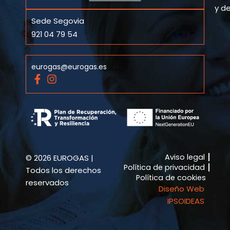
y de
Sede Segovia
921 04 79 54
eurogas@eurogas.es
F
I
a
n
c
s
e
t
b
a
o
g
o
r
k
a
Aviso legal
© 2026 EUROGAS |
-
m
Política de privacidad
f
Todos los derechos
Política de cookies
reservados
Diseño Web
IPSOIDEAS