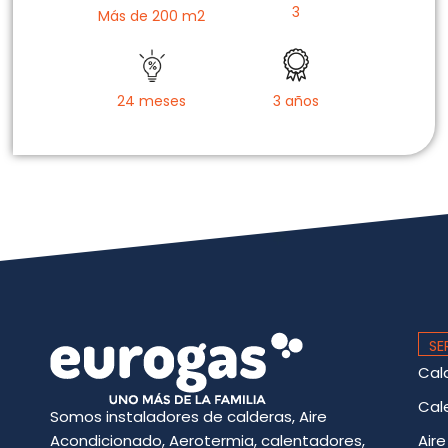
3
Más de 200 m2
24 meses
3 años
SE
Cal
Cal
Somos instaladores de calderas, Aire
Acondicionado, Aerotermia, calentadores,
Air