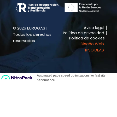
e
t
b
a
o
g
o
r
k
a
Aviso legal
© 2026 EUROGAS |
-
m
Política de privacidad
f
Todos los derechos
Política de cookies
reservados
Diseño Web
IPSOIDEAS