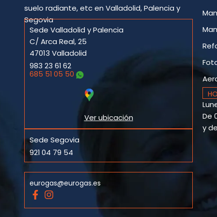
suelo radiante, etc en Valladolid, Palencia y
Man
Segovia
Man
Sede Valladolid y Palencia
C/ Arca Real, 25
Ref
47013 Valladolid
Fot
983 23 61 62
685 51 05 50
Aer
HO
Lune
De 0
Ver ubicación
y de
Sede Segovia
921 04 79 54
eurogas@eurogas.es
F
I
a
n
c
s