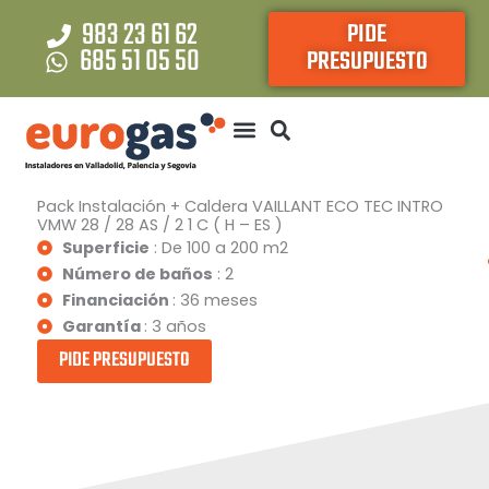
Ir
983 23 61 62
PIDE
al
685 51 05 50
PRESUPUESTO
contenido
Pack Instalación + Caldera VAILLANT ECO TEC INTRO
VMW 28 / 28 AS / 2 1 C ( H – ES )
Superficie
: De 100 a 200 m2
Número de baños
: 2
Financiación
: 36 meses
Garantía
: 3 años
PIDE PRESUPUESTO