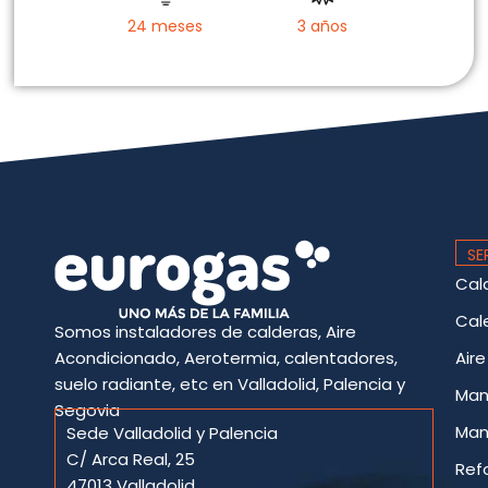
24 meses
3 años
SE
Cal
Cal
Somos instaladores de calderas, Aire
Acondicionado, Aerotermia, calentadores,
Air
suelo radiante, etc en Valladolid, Palencia y
Man
Segovia
Man
Sede Valladolid y Palencia
C/ Arca Real, 25
Ref
47013 Valladolid