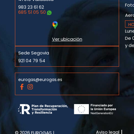
Fot
983 23 61 62
685 51 05 50
Aer
HO
Lune
De 0
Ver ubicación
y de
Sede Segovia
921 04 79 54
eurogas@eurogas.es
F
I
a
n
c
s
e
t
b
a
o
g
o
r
k
a
Aviso legal
© 2026 EUROGAS |
-
m