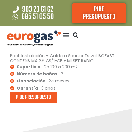
Ir
983 23 61 62
PIDE
al
685 51 05 50
PRESUPUESTO
contenido
Pack Instalación + Caldera Saunier Duval ISOFAST
CONDENS MA 35 CS/1-CF + MI SET RADIO
Superficie
: De 100 a 200 m2
Número de baños
: 2
Financiación
: 24 meses
Garantía
: 3 años
PIDE PRESUPUESTO