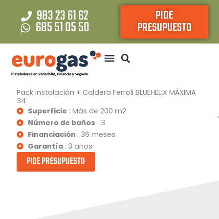
Ir
983 23 61 62
PIDE
al
685 51 05 50
PRESUPUESTO
contenido
Pack Instalación + Caldera Ferroli BLUEHELIX MÁXIMA
34
Superficie
: Más de 200 m2
Número de baños
: 3
Financiación
: 36 meses
Garantía
: 3 años
PIDE PRESUPUESTO