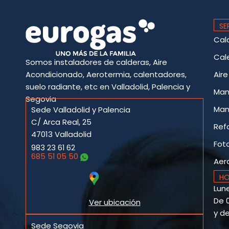
SE
Cal
Cal
Somos instaladores de calderas, Aire
Acondicionado, Aerotermia, calentadores,
Air
suelo radiante, etc en Valladolid, Palencia y
Man
Segovia
Man
Sede Valladolid y Palencia
C/ Arca Real, 25
Ref
47013 Valladolid
Fot
983 23 61 62
685 51 05 50
Aer
HO
Lune
De 0
Ver ubicación
y de
Sede Segovia