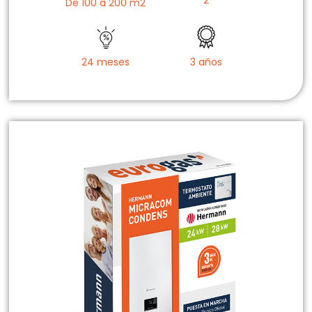
2
De 100 a 200 m2
24 meses
3 años