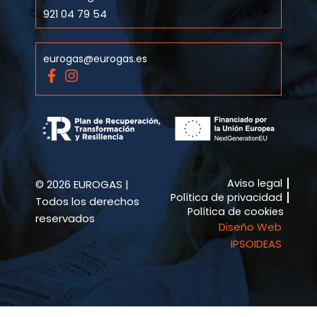
921 04 79 54
eurogas@eurogas.es
F
I
a
n
c
s
e
t
b
a
o
g
o
r
k
a
Aviso legal
© 2026 EUROGAS |
-
m
Política de privacidad
f
Todos los derechos
Política de cookies
reservados
Diseño Web
IPSOIDEAS