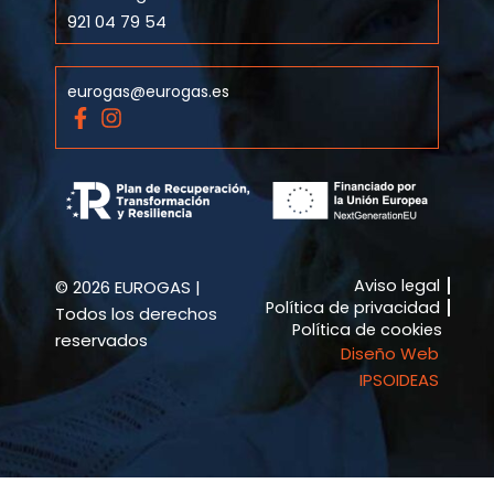
921 04 79 54
eurogas@eurogas.es
F
I
a
n
c
s
e
t
b
a
o
g
o
r
k
a
Aviso legal
© 2026 EUROGAS |
-
m
Política de privacidad
f
Todos los derechos
Política de cookies
reservados
Diseño Web
IPSOIDEAS