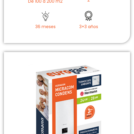
2
De 100 a 200 m2
36 meses
3+3 años