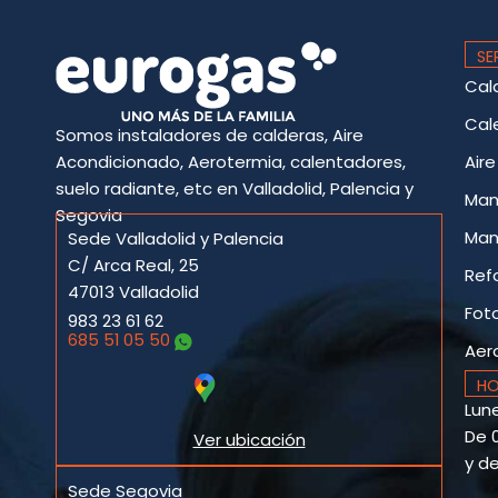
SE
Cal
Cal
Somos instaladores de calderas, Aire
Acondicionado, Aerotermia, calentadores,
Air
suelo radiante, etc en Valladolid, Palencia y
Man
Segovia
Man
Sede Valladolid y Palencia
C/ Arca Real, 25
Ref
47013 Valladolid
Fot
983 23 61 62
685 51 05 50
Aer
HO
Lune
De 0
Ver ubicación
y de
Sede Segovia