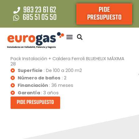
Ir
983 23 61 62
PIDE
al
685 51 05 50
PRESUPUESTO
contenido
Pack Instalación + Caldera Ferroli BLUEHELIX MÁXIMA
28
Superficie
: De 100 a 200 m2
Número de baños
: 2
Financiación
: 36 meses
Garantía
: 3 años
PIDE PRESUPUESTO