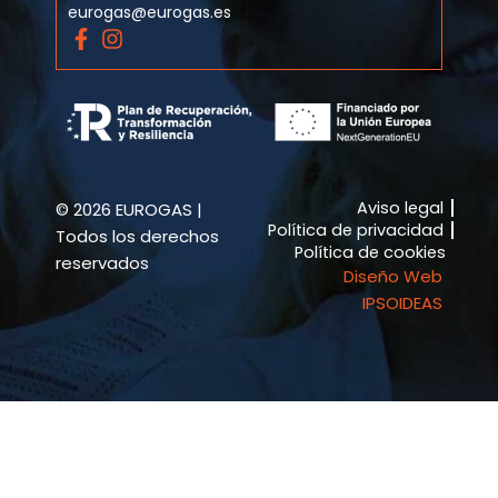
eurogas@eurogas.es
F
I
a
n
c
s
e
t
b
a
o
g
o
r
k
a
Aviso legal
© 2026 EUROGAS |
-
m
Política de privacidad
f
Todos los derechos
Política de cookies
reservados
Diseño Web
IPSOIDEAS