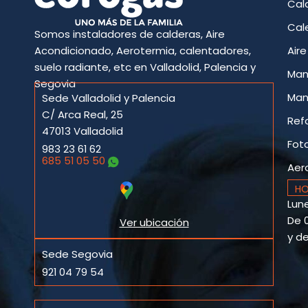
Cal
Cal
Somos instaladores de calderas, Aire
Acondicionado, Aerotermia, calentadores,
Air
suelo radiante, etc en Valladolid, Palencia y
Man
Segovia
Man
Sede Valladolid y Palencia
C/ Arca Real, 25
Ref
47013 Valladolid
Fot
983 23 61 62
685 51 05 50
Aer
HO
Lune
De 0
Ver ubicación
y de
Sede Segovia
921 04 79 54