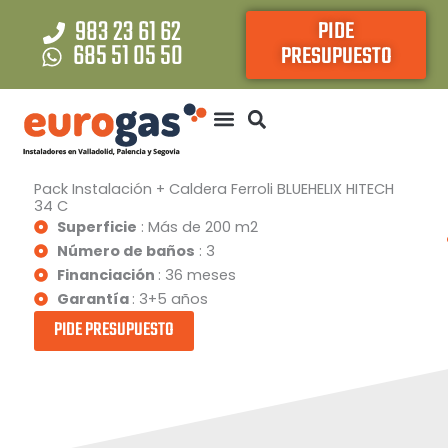
Ir
983 23 61 62
PIDE
al
685 51 05 50
PRESUPUESTO
contenido
Pack Instalación + Caldera Ferroli BLUEHELIX HITECH
34 C
Superficie
: Más de 200 m2
Número de baños
: 3
Financiación
: 36 meses
Garantía
: 3+5 años
PIDE PRESUPUESTO