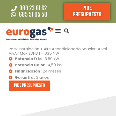
Ir
983 23 61 62
PIDE
al
685 51 05 50
PRESUPUESTO
contenido
Pack Instalación + Aire Acondicionado Saunier Duval
VivAir Max SDHB 1 – 035 NW
Potencia Frío
: 3,50 kW
Potencia Calor
: 4,50 kW
Financiación
: 24 meses
Garantía
: 3 años
PIDE PRESUPUESTO