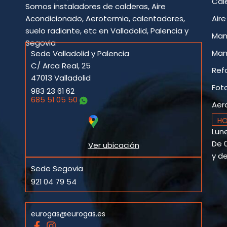
Cal
Somos instaladores de calderas, Aire
Acondicionado, Aerotermia, calentadores,
Air
suelo radiante, etc en Valladolid, Palencia y
Man
Segovia
Man
Sede Valladolid y Palencia
C/ Arca Real, 25
Ref
47013 Valladolid
Fot
983 23 61 62
685 51 05 50
Aer
HO
Lune
De 0
Ver ubicación
y de
Sede Segovia
921 04 79 54
eurogas@eurogas.es
F
I