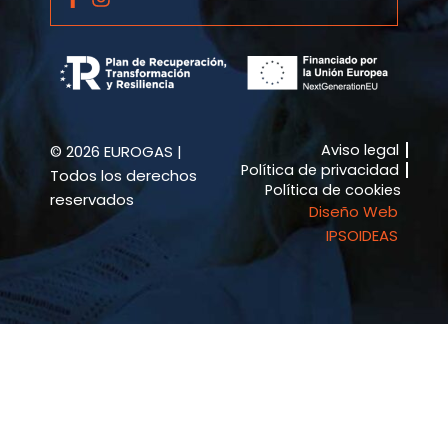
a
n
c
s
e
t
b
a
o
g
o
r
k
a
Aviso legal
© 2026 EUROGAS |
-
m
Política de privacidad
f
Todos los derechos
Política de cookies
reservados
Diseño Web
IPSOIDEAS