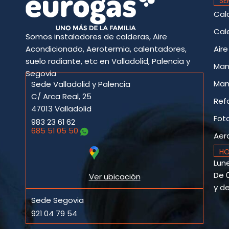
SE
Cal
Cal
Somos instaladores de calderas, Aire
Acondicionado, Aerotermia, calentadores,
Air
suelo radiante, etc en Valladolid, Palencia y
Man
Segovia
Man
Sede Valladolid y Palencia
C/ Arca Real, 25
Ref
47013 Valladolid
Fot
983 23 61 62
685 51 05 50
Aer
HO
Lune
De 0
Ver ubicación
y de
Sede Segovia
921 04 79 54