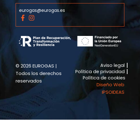
eurogas@eurogas.es
F
I
a
n
c
s
e
t
b
a
o
g
o
r
k
a
Aviso legal
© 2026 EUROGAS |
-
m
Política de privacidad
f
Todos los derechos
Política de cookies
reservados
Diseño Web
IPSOIDEAS