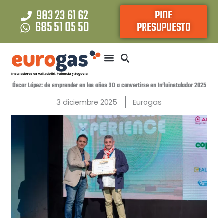
Ir
983 23 61 62
PIDE
al
685 51 05 50
PRESUPUESTO
contenido
Óscar López: de emprender en los años 90 a convertirse en Influinstalador 2025
3 diciembre 2025
Eurogas