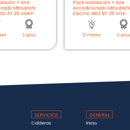
alación + Aire
Pack Instalación + Aire
nado Mitsubishi
Acondicionado Mitsubishi
MSZ AY 35 VGKP
Electric MSZ BT 35 VGK
ses
12 meses
3 años
3 año
SERVICIOS
GENERAL
Calderas
Inicio