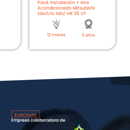
Pack Instalación + Aire
Acondicionado Mitsubishi
Electric MSZ HR 35 VF
12 meses
s
3 años
EUROGAS