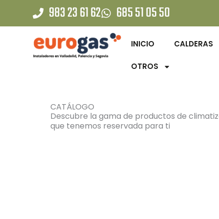
Ir
983 23 61 62
685 51 05 50
al
contenido
INICIO
CALDERAS
OTROS
CATÁLOGO
Descubre la gama de productos de climati
que tenemos reservada para ti