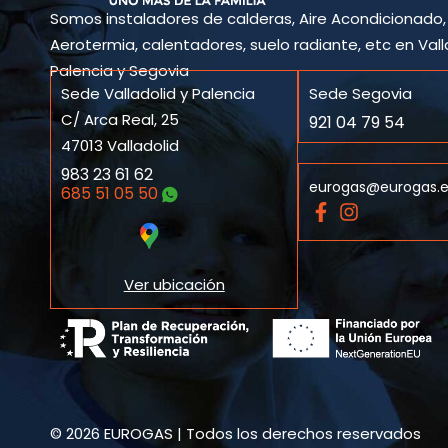
Somos instaladores de calderas, Aire Acondicionado,
Aerotermia, calentadores, suelo radiante, etc en Vall
Palencia y Segovia
Sede Valladolid y Palencia
Sede Segovia
C/ Arca Real, 25
921 04 79 54
47013 Valladolid
983 23 61 62
eurogas@eurogas.
685 51 05 50
F
I
a
n
c
s
e
t
Ver ubicación
b
a
o
g
o
r
k
a
-
m
f
© 2026 EUROGAS | Todos los derechos reservados