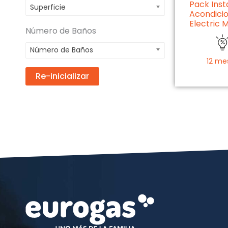
Pack Inst
Superficie
Acondicio
Electric 
Número de Baños
Número de Baños
12 me
Re-inicializar