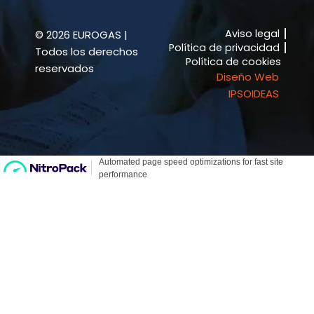
o
r
k
a
Aviso legal
© 2026 EUROGAS |
-
m
Política de privacidad
f
Todos los derechos
Política de cookies
reservados
Diseño Web
IPSOIDEAS