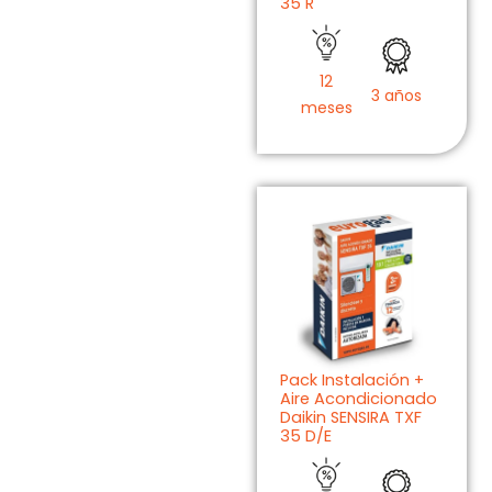
35 R
12
3 años
meses
Pack Instalación +
Aire Acondicionado
Daikin SENSIRA TXF
35 D/E