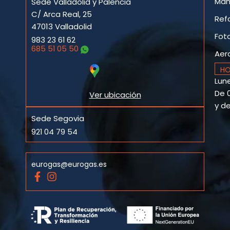
Man
Sede Valladolid y Palencia
C/ Arca Real, 25
Ref
47013 Valladolid
Fot
983 23 61 62
685 51 05 50
Aer
HO
Lune
De 0
Ver ubicación
y de
Sede Segovia
921 04 79 54
eurogas@eurogas.es
F
I
a
n
c
s
e
t
b
a
o
g