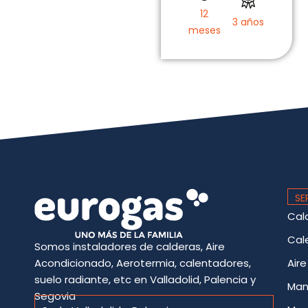
12
3 años
meses
SE
Cal
Cal
Somos instaladores de calderas, Aire
Acondicionado, Aerotermia, calentadores,
Air
suelo radiante, etc en Valladolid, Palencia y
Man
Segovia