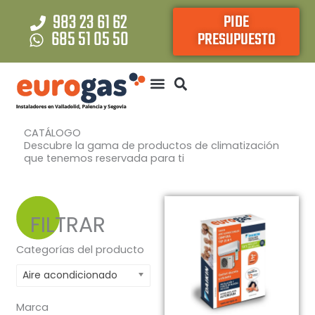
Ir
983 23 61 62
PIDE
al
685 51 05 50
PRESUPUESTO
contenido
CATÁLOGO
Descubre la gama de productos de climatización
que tenemos reservada para ti
FILTRAR
Categorías del producto
Aire acondicionado
Marca